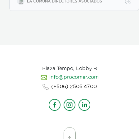
para los actores con instrucciones claras, paletas de
LA COMUNA DIRECTORES ASOCIADOS
color, vestuarios, maquillaje, elementos de prop, la
iluminación, el tono y linea de fotografia para cada
escena que compone la historia, intentamos
establecer desde un inicio de quien hablamos, de
que hablamos, desde donde, reforzando emociones y
estados de animo de nuestros personajes.
Plaza Tempo, Lobby B
info@procomer.com
(+506) 2505.4700