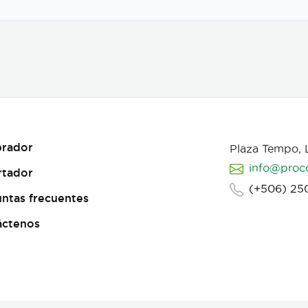
rador
Plaza Tempo,
info@proc
rtador
(+506) 25
ntas frecuentes
áctenos