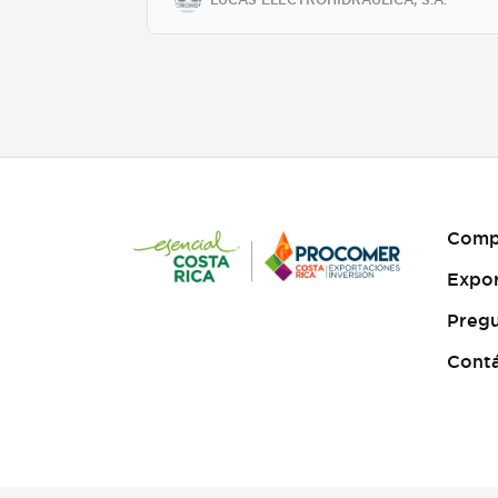
Comp
Expo
Pregu
Cont