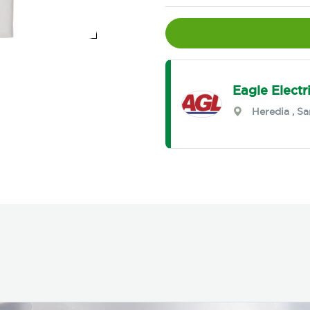
Eagle Elect
Heredia
,
Sa