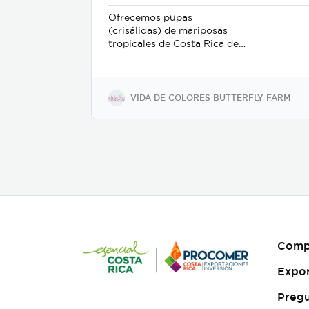
Ofrecemos pupas
(crisálidas) de mariposas
tropicales de Costa Rica de
la más alta calidad, criadas
en cautiverio bajo rigurosos
estándares ambientales y de
sostenibilidad. Nuestro
VIDA DE COLORES BUTTERFLY FARM
proceso de recolección y
embalaje garantiza un alto
porcentaje de eclosión
(emergencia), ofreciendo un
producto sano y resistente
para exhibiciones vivas,
mariposarios y jardines
botánicos internacionales.
Características clave:
Producción 100% sostenible
y criada en cautiverio. Alta
Comp
viabilidad y tasa de eclosión
asegurada. Empaque y
Expo
manejo minucioso alineado
con normativas
Pregu
internacionales de