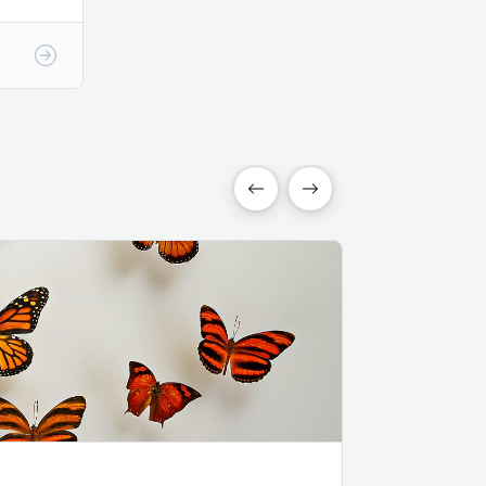
ZODSA
Agrícola
Cassava / Y