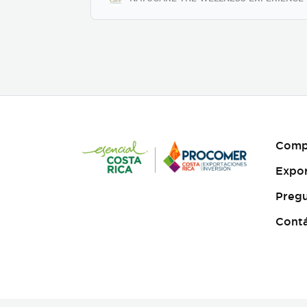
Comp
Expo
Pregu
Cont