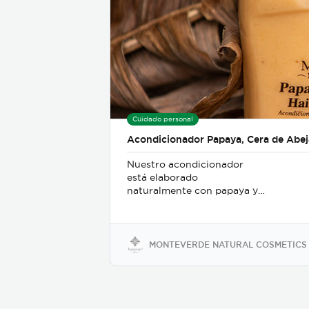
Cuidado personal
Acondicionador Papaya, Cera de Abej
Nuestro acondicionador
está elaborado
naturalmente con papaya y
cera de abeja, creando una
potente formula que le
humecta sus hebras a
profundidad, promoviendo
MONTEVERDE NATURAL COSMETICS
el rápido crecimiento del
cabello y ayuda a controlar
el friz, así como a regenerar
las partes dañadas.
Elaborado sin preservantes