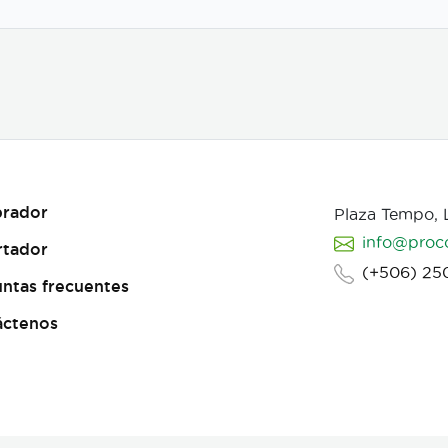
rador
Plaza Tempo,
info@proc
rtador
(+506) 25
ntas frecuentes
áctenos