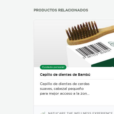
químicos, colorantes
artificiales, parabenos,
PRODUCTOS RELACIONADOS
sulfatos y siliconas.
Cuidado personal
Cepillo de dientes de Bambú
Cepillo de dientes de cerdas
suaves, cabezal pequeño
para mejor acceso a la zona
posterior de la boca. Hecho
con Bambú.
NATUCARE THE WELLNESS EXPERIENCE