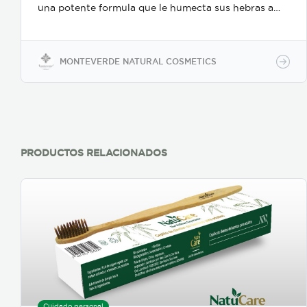
una potente formula que le humecta sus hebras a
profundidad, promoviendo el rápido crecimiento del
cabello y ayuda a controlar el friz, así como a
regenerar las partes dañadas. Elaborado sin
preservantes químicos, colorantes artificiales,
MONTEVERDE NATURAL COSMETICS
parabenos, sulfatos y siliconas.
PRODUCTOS RELACIONADOS
Cuidado personal