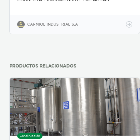
RESIDUALES, HECHAS DE ALUMINIO, METAL
RESISTENTE A LA CORROSIÓN Y CON EXCELENTE
RESISTENCIA MECANICA. CONTAMOS LA MAYOR
VARIEDAD DE DISEÑOS DEL MERCADO.
CARMIOL INDUSTRIAL S.A
ADICIONALMENTE NUESTRAS COLADERAS ESTÁN
GARANTIZADAS DE POR VIDA.
PRODUCTOS RELACIONADOS
Construcción