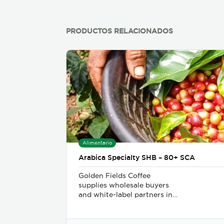
PRODUCTOS RELACIONADOS
Alimentario
Arabica Specialty SHB – 80+ SCA
Golden Fields Coffee
supplies wholesale buyers
and white-label partners in
50+ countries, delivering
100% Arabica coffee grown
in Costa Rica’s finest coffee