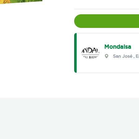
Mondaisa
San José
,
E