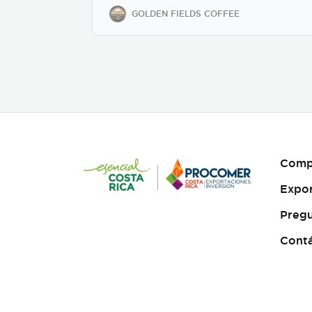
regions. We offer private-
GOLDEN FIELDS COFFEE
label solutions, allowing
businesses to customize
their packaging while
maintaining premium
specialty coffee quality. Our
coffee undergoes cupping
(catación) evaluations
following the Specialty
Coffee Association (SCA)
protocols, ensuring an SCA
score of 80+, guaranteeing
Comp
exceptional flavor,
consistency, and quality
Expo
control. We provide samples
for quality evaluation, with
Pregu
flexible MOQ options based
on order volume. Payment
Cont
terms include L/C, T/T, and
Bank Transfer.
Available
in: Whole bean or ground
(250g, 500g, 1kg)
Processing: Washed /