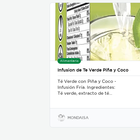
Alimentario
Infusion de Te Verde Piña y Coco
Té Verde con Piña y Coco -
Infusión Fría. Ingredientes:
Té verde, extracto de té
verde, piña, coco, trazas de
gluten. Aroma de coco,
aroma de piña.
MONDAISA