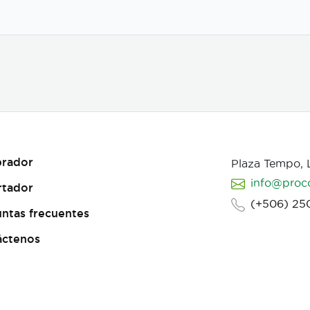
rador
Plaza Tempo,
info@proc
rtador
(+506) 25
ntas frecuentes
áctenos