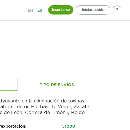
Inscribirse
Iniciar sesión
EN
ES
TIPO DE ENVÍOS
dyuvante en la eliminación de toxinas
patoprotector. Hierbas: Té Verde, Zacate
te de León, Corteza de Limón y Boldo
/exportación:
51000