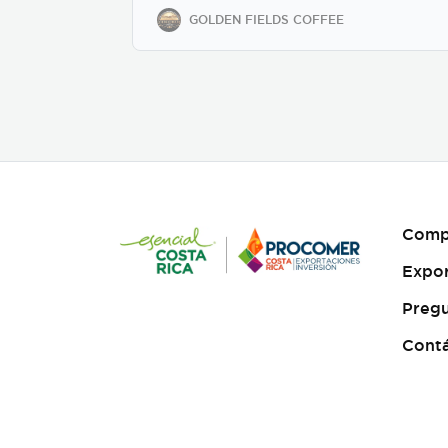
regions. We offer private-
GOLDEN FIELDS COFFEE
label solutions, allowing
businesses to customize
their packaging while
maintaining premium
specialty coffee quality. Our
coffee undergoes cupping
(catación) evaluations
following the Specialty
Coffee Association (SCA)
protocols, ensuring an SCA
score of 80+, guaranteeing
Comp
exceptional flavor,
consistency, and quality
Expo
control. We provide samples
for quality evaluation, with
Pregu
flexible MOQ options based
on order volume. Payment
Cont
terms include L/C, T/T, and
Bank Transfer.
Available
in: Whole bean or ground
(250g, 500g, 1kg)
Processing: Washed /