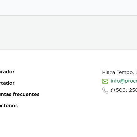
rador
Plaza Tempo,
info@proc
rtador
(+506) 25
ntas frecuentes
áctenos