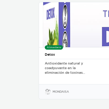
Alimentario
Detox
Antioxidante natural y
coadyuvante en la
eliminación de toxinas
naturales por el efecto
hepatoprotector. Hierbas: Té
Verde, Zacate de Limón,
Ortosifón, Diente de León,
MONDAISA
Corteza de Limón y Boldo