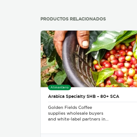
PRODUCTOS RELACIONADOS
Alimentario
Arabica Specialty SHB – 80+ SCA
Golden Fields Coffee
supplies wholesale buyers
and white-label partners in
50+ countries, delivering
100% Arabica coffee grown
in Costa Rica’s finest coffee