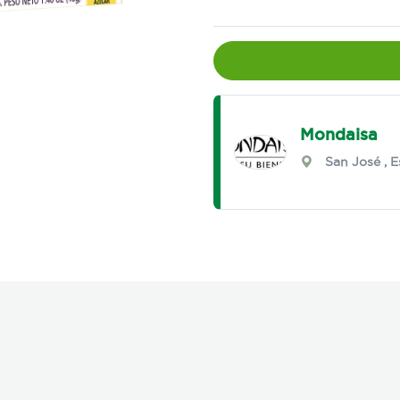
Mondaisa
San José
,
E