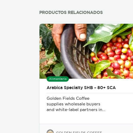
PRODUCTOS RELACIONADOS
Alimentario
Arabica Specialty SHB – 80+ SCA
Golden Fields Coffee
supplies wholesale buyers
and white-label partners in
50+ countries, delivering
100% Arabica coffee grown
in Costa Rica’s finest coffee
regions. We offer private-
GOLDEN FIELDS COFFEE