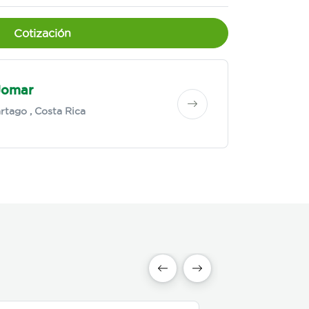
Cotización
Jomar
rtago
, Costa Rica