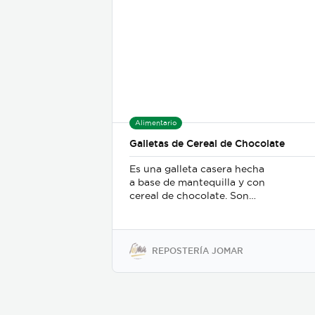
Alimentario
Galletas de Cereal de Chocolate
Es una galleta casera hecha
a base de mantequilla y con
cereal de chocolate. Son
crujientes y caseras. No
contienen preservantes ni
sabores artificiales.
REPOSTERÍA JOMAR