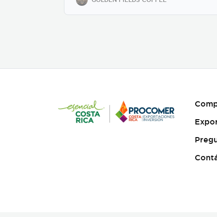
label solutions, allowing
businesses to customize
their packaging while
maintaining premium
specialty coffee quality. Our
coffee undergoes cupping
(catación) evaluations
following the Specialty
Coffee Association (SCA)
protocols, ensuring an SCA
score of 80+, guaranteeing
Comp
exceptional flavor,
consistency, and quality
Expo
control. We provide samples
for quality evaluation, with
Pregu
flexible MOQ options based
on order volume. Payment
Cont
terms include L/C, T/T, and
Bank Transfer.
Available
in: Whole bean or ground
(250g, 500g, 1kg)
Processing: Washed /
Natural (depending on