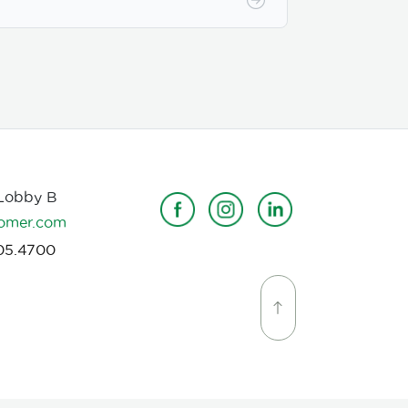
2600ml en PE
 Lobby B
omer.com
05.4700