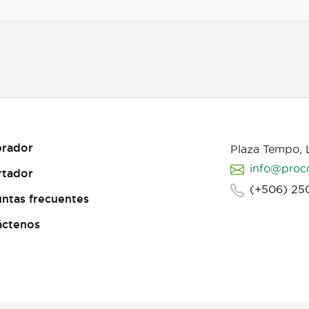
rador
Plaza Tempo,
info@proc
rtador
(+506) 25
ntas frecuentes
áctenos