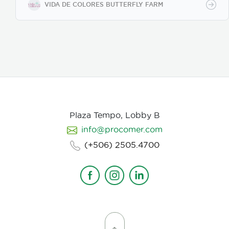
de eclosión (emergencia), ofreciendo un producto
VIDA DE COLORES BUTTERFLY FARM
sano y resistente para exhibiciones vivas,
mariposarios y jardines botánicos internacionales.
Características clave: Producción 100% sostenible y
criada en cautiverio. Alta viabilidad y tasa de
eclosión asegurada. Empaque y manejo minucioso
alineado con normativas internacionales de
exportación. Suministro continuo y responsable en
alianza con proyectos rurales de Costa Rica."
Plaza Tempo, Lobby B
info@procomer.com
(+506) 2505.4700