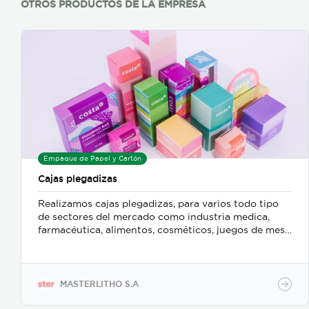
OTROS PRODUCTOS DE LA EMPRESA
Empaque de Papel y Cartón
Cajas plegadizas
Realizamos cajas plegadizas, para varios todo tipo
de sectores del mercado como industria medica,
farmacéutica, alimentos, cosméticos, juegos de mesa
y demás Tenemos un Equipo de diseñadores que se
encargan de realizar la estructura de la caja para
productos nuevos Manejamos distintos tipos de
gramaje y materiales según su requerimiento
MASTERLITHO S.A