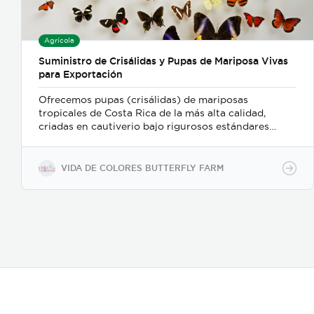
Agrícola
Suministro de Crisálidas y Pupas de Mariposa Vivas
para Exportación
Ofrecemos pupas (crisálidas) de mariposas
tropicales de Costa Rica de la más alta calidad,
criadas en cautiverio bajo rigurosos estándares
ambientales y de sostenibilidad. Nuestro proceso de
recolección y embalaje garantiza un alto porcentaje
de eclosión (emergencia), ofreciendo un producto
VIDA DE COLORES BUTTERFLY FARM
sano y resistente para exhibiciones vivas,
mariposarios y jardines botánicos internacionales.
Características clave: Producción 100% sostenible y
criada en cautiverio. Alta viabilidad y tasa de
eclosión asegurada. Empaque y manejo minucioso
alineado con normativas internacionales de
exportación. Suministro continuo y responsable en
alianza con proyectos rurales de Costa Rica."