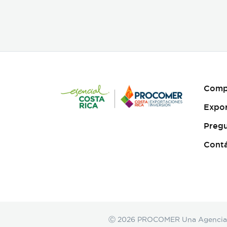
porcentaje de eclosión
(emergencia), ofreciendo un
producto sano y resistente
para exhibiciones vivas,
mariposarios y jardines
botánicos internacionales.
Características clave:
Producción 100% sostenible
y criada en cautiverio. Alta
Comp
viabilidad y tasa de eclosión
asegurada. Empaque y
Expo
manejo minucioso alineado
con normativas
Pregu
internacionales de
exportación. Suministro
Cont
continuo y responsable en
alianza con proyectos
rurales de Costa Rica."
Ⓒ 2026 PROCOMER Una Agencia de 