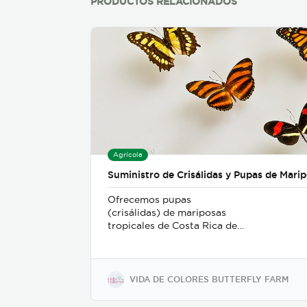
PRODUCTOS RELACIONADOS
Agrícola
Suministro de Crisálidas y Pupas de Mari
Ofrecemos pupas
(crisálidas) de mariposas
tropicales de Costa Rica de
la más alta calidad, criadas
en cautiverio bajo rigurosos
estándares ambientales y de
sostenibilidad. Nuestro
VIDA DE COLORES BUTTERFLY FARM
proceso de recolección y
embalaje garantiza un alto