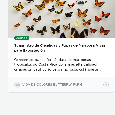
Agrícola
Suministro de Crisálidas y Pupas de Mariposa Vivas
para Exportación
Ofrecemos pupas (crisálidas) de mariposas
tropicales de Costa Rica de la más alta calidad,
criadas en cautiverio bajo rigurosos estándares
ambientales y de sostenibilidad. Nuestro proceso de
recolección y embalaje garantiza un alto porcentaje
de eclosión (emergencia), ofreciendo un producto
VIDA DE COLORES BUTTERFLY FARM
sano y resistente para exhibiciones vivas,
mariposarios y jardines botánicos internacionales.
Características clave: Producción 100% sostenible y
criada en cautiverio. Alta viabilidad y tasa de
eclosión asegurada. Empaque y manejo minucioso
alineado con normativas internacionales de