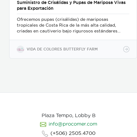
Suministro de Crisálidas y Pupas de Mariposa Vivas
para Exportación
Ofrecemos pupas (crisálidas) de mariposas
tropicales de Costa Rica de la más alta calidad,
criadas en cautiverio bajo rigurosos estándares
ambientales y de sostenibilidad. Nuestro proceso de
recolección y embalaje garantiza un alto porcentaje
de eclosión (emergencia), ofreciendo un producto
VIDA DE COLORES BUTTERFLY FARM
sano y resistente para exhibiciones vivas,
mariposarios y jardines botánicos internacionales.
Características clave: Producción 100% sostenible y
criada en cautiverio. Alta viabilidad y tasa de
eclosión asegurada. Empaque y manejo minucioso
alineado con normativas internacionales de
exportación. Suministro continuo y responsable en
alianza con proyectos rurales de Costa Rica."
Plaza Tempo, Lobby B
info@procomer.com
(+506) 2505.4700