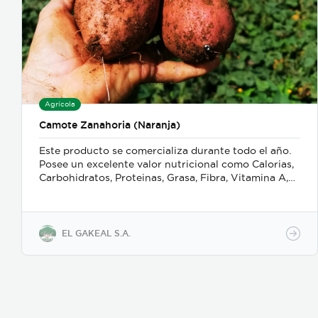
Agrícola
Camote Zanahoria (Naranja)
Este producto se comercializa durante todo el año.
Posee un excelente valor nutricional como Calorias,
Carbohidratos, Proteinas, Grasa, Fibra, Vitamina A,
Vitamina C, Manganesio, Vitamina B6, Potasio, Acido
Pantónico. Adicionalmente es un excelente
antioxidante, ayuda a combarit el estres oxidativo,
ayuda con el síndrome metabpolico, fortalece la
EL GAKEAL S.A.
salud intestinal, protége las células oculares, mejora
la función cerebral, previene enfermedades
cardiovasculares y ayuda a tener un sistema
inmunológico saludable. Este producto reduce el
riesgo de cáncer de colon, de vegiga, estómago y
mama.