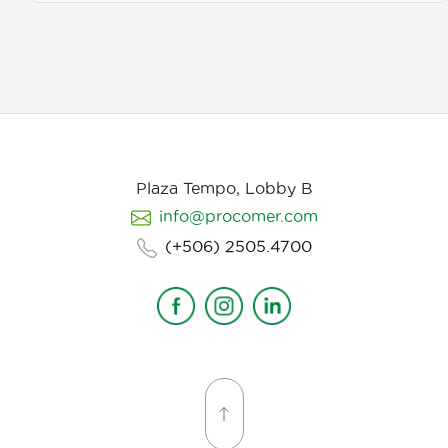
mariposarios y jardines botánicos internacionales.
Características clave: Producción 100% sostenible y
criada en cautiverio. Alta viabilidad y tasa de
eclosión asegurada. Empaque y manejo minucioso
alineado con normativas internacionales de
exportación. Suministro continuo y responsable en
alianza con proyectos rurales de Costa Rica."
Plaza Tempo, Lobby B
info@procomer.com
(+506) 2505.4700