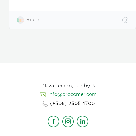
todo el proceso desde el guion hasta la entrega final,
para que tu mensaje sea claro, atractivo y genere
resultados reales. Más información:
https://www.atico.cr/es/servicios/servicios-
ÁTICO
animacion/
Plaza Tempo, Lobby B
info@procomer.com
(+506) 2505.4700