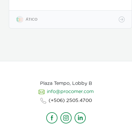
todo el proceso desde el guion hasta la entrega final,
para que tu mensaje sea claro, atractivo y genere
resultados reales. Más información:
https://www.atico.cr/es/servicios/servicios-
ÁTICO
animacion/
Plaza Tempo, Lobby B
info@procomer.com
(+506) 2505.4700