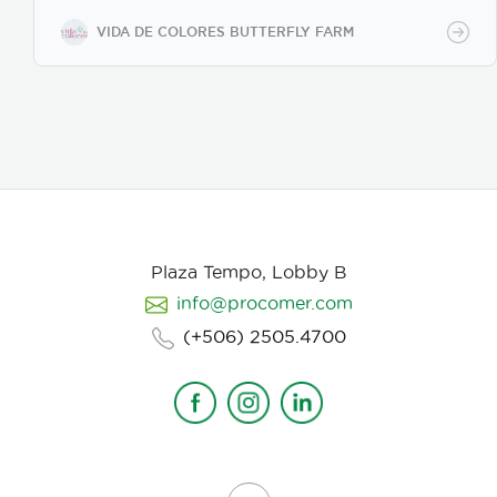
recolección y embalaje garantiza un alto porcentaje
de eclosión (emergencia), ofreciendo un producto
VIDA DE COLORES BUTTERFLY FARM
sano y resistente para exhibiciones vivas,
mariposarios y jardines botánicos internacionales.
Características clave: Producción 100% sostenible y
criada en cautiverio. Alta viabilidad y tasa de
eclosión asegurada. Empaque y manejo minucioso
alineado con normativas internacionales de
exportación. Suministro continuo y responsable en
alianza con proyectos rurales de Costa Rica."
Plaza Tempo, Lobby B
info@procomer.com
(+506) 2505.4700