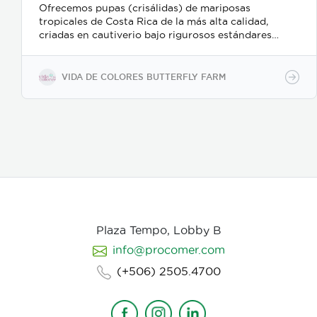
Ofrecemos pupas (crisálidas) de mariposas
tropicales de Costa Rica de la más alta calidad,
criadas en cautiverio bajo rigurosos estándares
ambientales y de sostenibilidad. Nuestro proceso de
recolección y embalaje garantiza un alto porcentaje
de eclosión (emergencia), ofreciendo un producto
VIDA DE COLORES BUTTERFLY FARM
sano y resistente para exhibiciones vivas,
mariposarios y jardines botánicos internacionales.
Características clave: Producción 100% sostenible y
criada en cautiverio. Alta viabilidad y tasa de
eclosión asegurada. Empaque y manejo minucioso
alineado con normativas internacionales de
exportación. Suministro continuo y responsable en
alianza con proyectos rurales de Costa Rica."
Plaza Tempo, Lobby B
info@procomer.com
(+506) 2505.4700