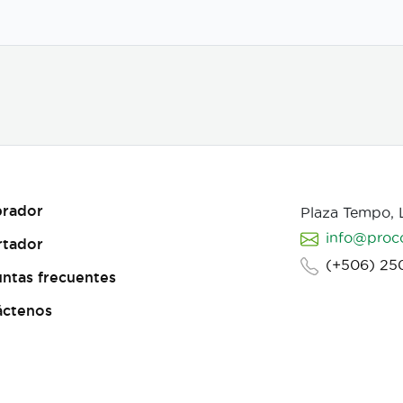
rador
Plaza Tempo,
info@proc
rtador
(+506) 25
ntas frecuentes
áctenos