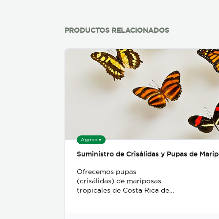
PRODUCTOS RELACIONADOS
Agrícola
Suministro de Crisálidas y Pupas de Mari
Ofrecemos pupas
(crisálidas) de mariposas
tropicales de Costa Rica de
la más alta calidad, criadas
en cautiverio bajo rigurosos
estándares ambientales y de