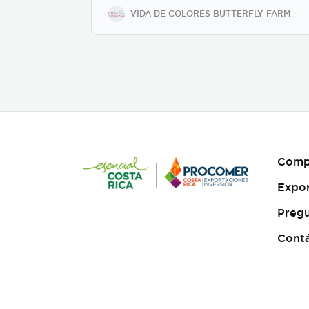
sostenibilidad. Nuestro
VIDA DE COLORES BUTTERFLY FARM
proceso de recolección y
embalaje garantiza un alto
porcentaje de eclosión
(emergencia), ofreciendo un
producto sano y resistente
para exhibiciones vivas,
mariposarios y jardines
botánicos internacionales.
Características clave:
Producción 100% sostenible
y criada en cautiverio. Alta
Comp
viabilidad y tasa de eclosión
asegurada. Empaque y
Expo
manejo minucioso alineado
con normativas
Pregu
internacionales de
exportación. Suministro
Cont
continuo y responsable en
alianza con proyectos
rurales de Costa Rica."