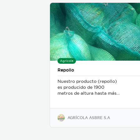
Agrícola
Repollo
Nuestro producto (repollo)
es producido de 1900
metros de altura hasta más
de 2400 metros de altura en
tierras volcánicas por eso es
el mejor de la zona para la
exportación, por su
AGRÍCOLA ASBRE S.A
duración en anaquel