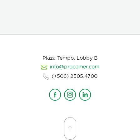
mariposarios y jardines botánicos internacionales.
Características clave: Producción 100% sostenible y
criada en cautiverio. Alta viabilidad y tasa de
eclosión asegurada. Empaque y manejo minucioso
alineado con normativas internacionales de
exportación. Suministro continuo y responsable en
alianza con proyectos rurales de Costa Rica."
Plaza Tempo, Lobby B
info@procomer.com
(+506) 2505.4700