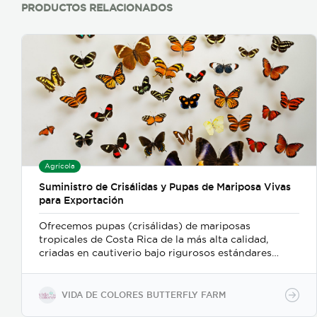
PRODUCTOS RELACIONADOS
Agrícola
Suministro de Crisálidas y Pupas de Mariposa Vivas
para Exportación
Ofrecemos pupas (crisálidas) de mariposas
tropicales de Costa Rica de la más alta calidad,
criadas en cautiverio bajo rigurosos estándares
ambientales y de sostenibilidad. Nuestro proceso de
recolección y embalaje garantiza un alto porcentaje
de eclosión (emergencia), ofreciendo un producto
VIDA DE COLORES BUTTERFLY FARM
sano y resistente para exhibiciones vivas,