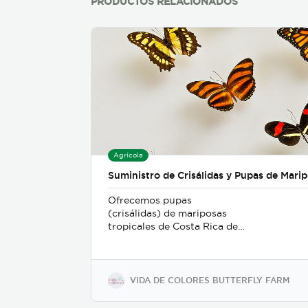
PRODUCTOS RELACIONADOS
Agrícola
Suministro de Crisálidas y Pupas de Mari
Ofrecemos pupas
(crisálidas) de mariposas
tropicales de Costa Rica de
la más alta calidad, criadas
en cautiverio bajo rigurosos
estándares ambientales y de
sostenibilidad. Nuestro
VIDA DE COLORES BUTTERFLY FARM
proceso de recolección y
embalaje garantiza un alto