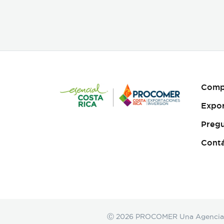
porcentaje de eclosión
(emergencia), ofreciendo un
producto sano y resistente
para exhibiciones vivas,
mariposarios y jardines
botánicos internacionales.
Características clave:
Producción 100% sostenible
y criada en cautiverio. Alta
Comp
viabilidad y tasa de eclosión
asegurada. Empaque y
Expo
manejo minucioso alineado
con normativas
Pregu
internacionales de
exportación. Suministro
Cont
continuo y responsable en
alianza con proyectos
rurales de Costa Rica."
Ⓒ 2026 PROCOMER Una Agencia de 