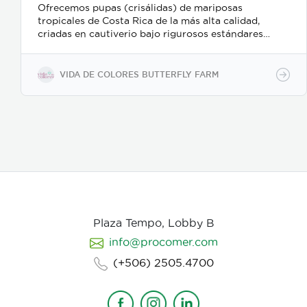
Ofrecemos pupas (crisálidas) de mariposas
tropicales de Costa Rica de la más alta calidad,
criadas en cautiverio bajo rigurosos estándares
ambientales y de sostenibilidad. Nuestro proceso de
recolección y embalaje garantiza un alto porcentaje
de eclosión (emergencia), ofreciendo un producto
VIDA DE COLORES BUTTERFLY FARM
sano y resistente para exhibiciones vivas,
mariposarios y jardines botánicos internacionales.
Características clave: Producción 100% sostenible y
criada en cautiverio. Alta viabilidad y tasa de
eclosión asegurada. Empaque y manejo minucioso
alineado con normativas internacionales de
exportación. Suministro continuo y responsable en
alianza con proyectos rurales de Costa Rica."
Plaza Tempo, Lobby B
info@procomer.com
(+506) 2505.4700