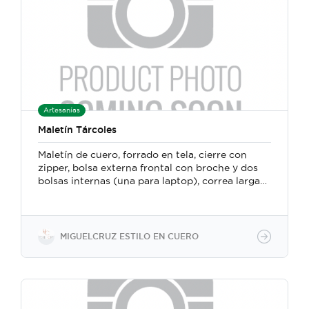
Artesanías
Maletín Tárcoles
Maletín de cuero, forrado en tela, cierre con
zipper, bolsa externa frontal con broche y dos
bolsas internas (una para laptop), correa larga
ajustable. Mide 40 cm ancho x 30 cm alto x 8
cm fuelle. Confeccionado a mano con un
método particular en el que se fusionan técnicas
y herramientas de la marroquinería y la
MIGUELCRUZ ESTILO EN CUERO
talabartería tradicional costarricense.