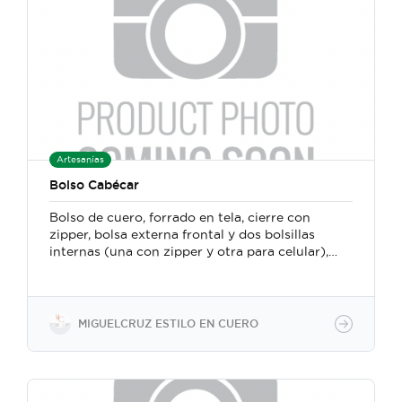
Artesanías
Bolso Cabécar
Bolso de cuero, forrado en tela, cierre con
zipper, bolsa externa frontal y dos bolsillas
internas (una con zipper y otra para celular),
correa ajustable. Mide 34 cm ancho x 30 cm
alto. Confeccionado a mano con un método
particular en el que se fusionan técnicas y
herramientas de la marroquinería y la
MIGUELCRUZ ESTILO EN CUERO
talabartería tradicional costarricense.