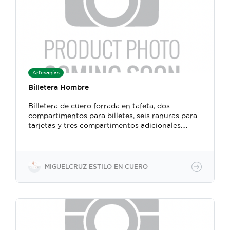
Artesanías
Billetera Hombre
Billetera de cuero forrada en tafeta, dos
compartimentos para billetes, seis ranuras para
tarjetas y tres compartimentos adicionales.
Confeccionada a mano con un método
particular en el que se fusionan técnicas y
herramientas de la marroquinería y la
talabartería tradicional costarricense.
MIGUELCRUZ ESTILO EN CUERO