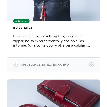
Artesanías
Bolso Balsa
Bolso de cuero, forrado en tela, cierre con
zipper, bolsa externa frontal y dos bolsillas
internas (una con zipper y otra para celular).
Mide 33 cm ancho x 34 cm alto. Confeccionado
a mano con un método particular en el que se
fusionan técnicas y herramientas de la
marroquinería y la talabartería tradicional
MIGUELCRUZ ESTILO EN CUERO
costarricense.