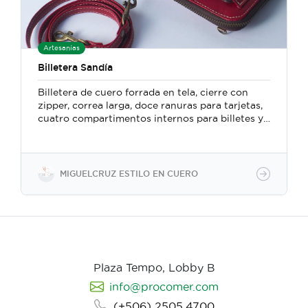
Artesanías
Billetera Sandía
Billetera de cuero forrada en tela, cierre con
zipper, correa larga, doce ranuras para tarjetas,
cuatro compartimentos internos para billetes y
dos externos uno con zipper para monedas y
otro para celular. Mide 20 cm ancho x 11 cm alto.
Confeccionada a mano con un método
particular en el que se fusionan técnicas y
MIGUELCRUZ ESTILO EN CUERO
herramientas de la marroquinería y la
talabartería tradicional costarricense.
Plaza Tempo, Lobby B
info@procomer.com
(+506) 2505.4700