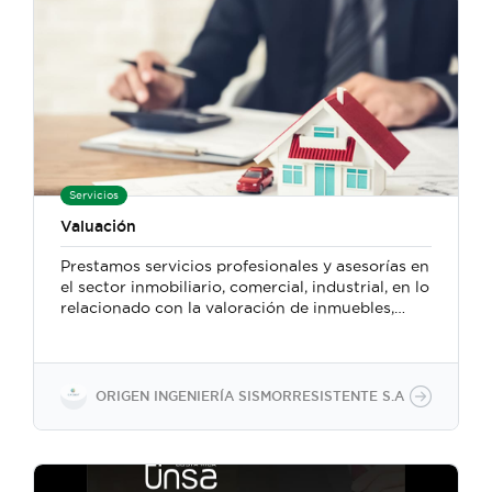
Servicios
Valuación
Prestamos servicios profesionales y asesorías en
el sector inmobiliario, comercial, industrial, en lo
relacionado con la valoración de inmuebles,
muebles, activos fijos. Realizamos una
investigación exhaustiva de los lugares a
realizar las valoraciones, con el fin de proteger
los intereses del cliente y las entidades
ORIGEN INGENIERÍA SISMORRESISTENTE S.A
financieras para dar el valor más aproximado a
la realidad del entorno. Desde el 2001 a la
actualidad hemos realizado más de 3000
avalúos, más de 200 inspecciones y