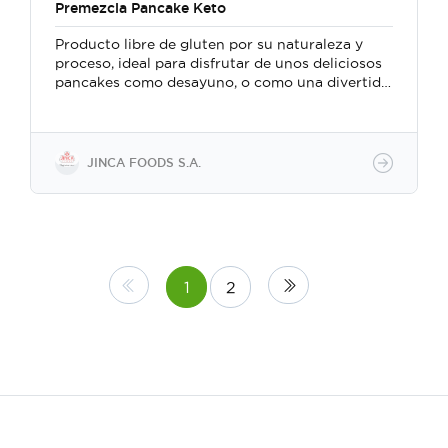
Premezcla Pancake Keto
Producto libre de gluten por su naturaleza y
proceso, ideal para disfrutar de unos deliciosos
pancakes como desayuno, o como una divertida
merienda, especial para dietas keto. Libre de
azúcar, libre de gluten, libre de lactosa, sin
huevo.
JINCA FOODS S.A.
1
2