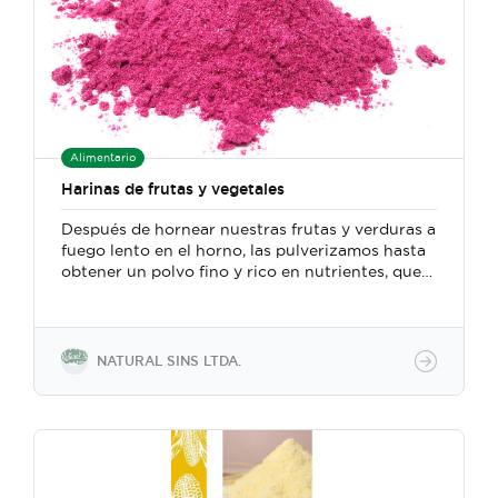
Alimentario
Harinas de frutas y vegetales
Después de hornear nuestras frutas y verduras a
fuego lento en el horno, las pulverizamos hasta
obtener un polvo fino y rico en nutrientes, que
luego se tamiza a través de una malla de 0,4
mm. Nuestros polvos son muy convenientes y
una excelente opción para dar sabor y realzar
cualquier tipo de comida o bebida.
NATURAL SINS LTDA.