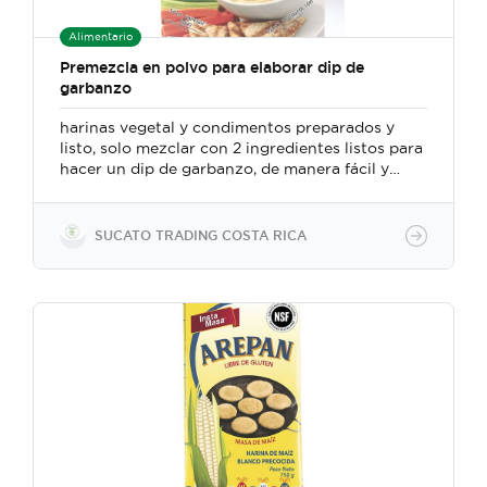
para protección y durabilidad. Sacos de 25 kg
para consumo industrial.
Alimentario
Premezcla en polvo para elaborar dip de
garbanzo
harinas vegetal y condimentos preparados y
listo, solo mezclar con 2 ingredientes listos para
hacer un dip de garbanzo, de manera fácil y
rápida
SUCATO TRADING COSTA RICA