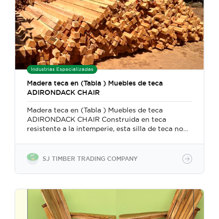
Industrias Especializadas
Madera teca en (Tabla ) Muebles de teca
ADIRONDACK CHAIR
Madera teca en (Tabla ) Muebles de teca
ADIRONDACK CHAIR Construida en teca
resistente a la intemperie, esta silla de teca no
se astillará, deformará ni deteriorará y nunca
necesitará ser pintada o barnizada. Para uso en
interiores o exteriores, el diseño ergonómico
SJ TIMBER TRADING COMPANY
cuenta con brazos anchos, un asiento curvo y
un respaldo alto que hace que sentarse en la
silla Adirondack sea un placer.