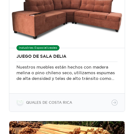
Industrias Especializadas
JUEGO DE SALA DELIA
Nuestros muebles están hechos con madera
melina o pino chileno seco, utilizamos espumas
de alta densidad y telas de alto tránsito como
Lino, que aporta calidez y elegancia a nuestro
juego de sala ( también podemos utilizar otro
tipo de tela si es requerido por el cliente) El
juego de sala es completamente cosido, y
QUALES DE COSTA RICA
gracias a los materiales de calidad obtenemos
acabados de lujo a cómodos precios