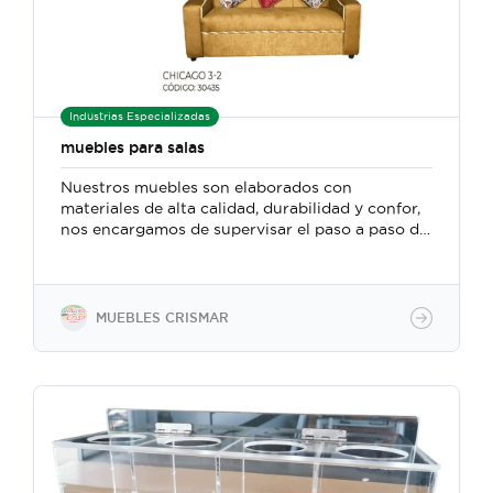
Industrias Especializadas
muebles para salas
Nuestros muebles son elaborados con
materiales de alta calidad, durabilidad y confor,
nos encargamos de supervisar el paso a paso de
la fabricación, somos accesibles con la
escogencia del cliente, si desea adquirir el
producto por colores específicos u otra
característica a nuestro alcance.
MUEBLES CRISMAR