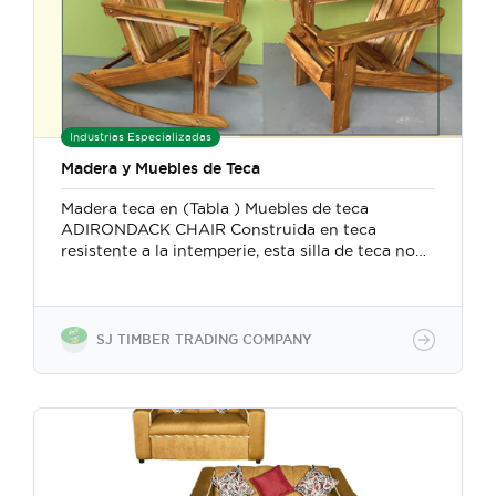
Industrias Especializadas
Madera y Muebles de Teca
Madera teca en (Tabla ) Muebles de teca
ADIRONDACK CHAIR Construida en teca
resistente a la intemperie, esta silla de teca no
se astillará, deformará ni deteriorará y nunca
necesitará ser pintada o barnizada. Para uso en
interiores o exteriores, el diseño ergonómico
cuenta con brazos anchos, un asiento curvo y
SJ TIMBER TRADING COMPANY
un respaldo alto que hace que sentarse en la
silla Adirondack sea un placer.