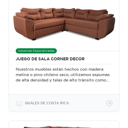
Industrias Especializadas
JUEGO DE SALA CORNER DECOR
Nuestros muebles están hechos con madera
melina o pino chileno seco, utilizamos espumas
de alta densidad y telas de alto tránsito como
Linos, micro fibras o micro cueros, su respaldo
lleva bolsas de poli fibra El juego de sala es
completamente cosido, y gracias a los
materiales de calidad obtenemos acabados de
QUALES DE COSTA RICA
lujo a cómodos precios